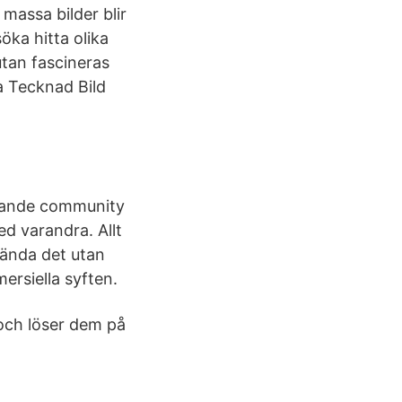
massa bilder blir
söka hitta olika
 utan fascineras
a Tecknad Bild
evande community
ed varandra. Allt
nvända det utan
ersiella syften.
och löser dem på