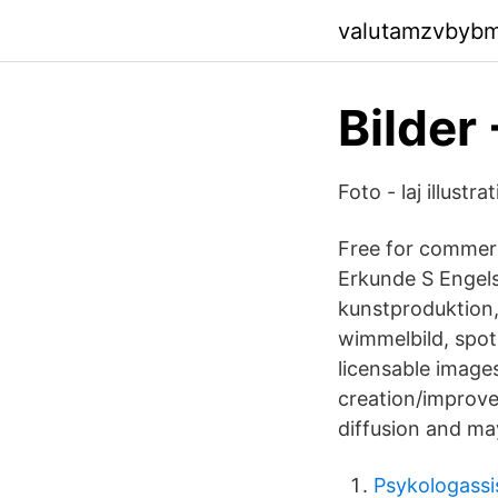
valutamzvbybm.
Bilder 
Foto - laj illustra
Free for commerc
Erkunde S Engels 
kunstproduktion, 
wimmelbild, spot
licensable images
creation/improvem
diffusion and m
Psykologassi