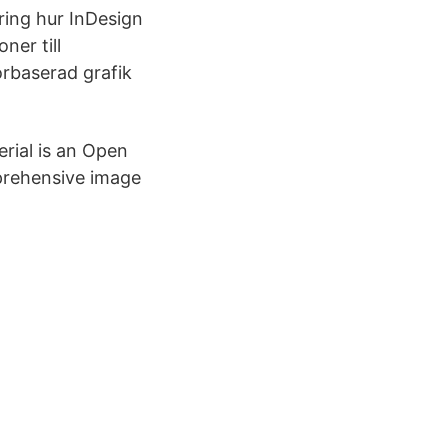
ring hur InDesign
ner till
orbaserad grafik
rial is an Open
prehensive image