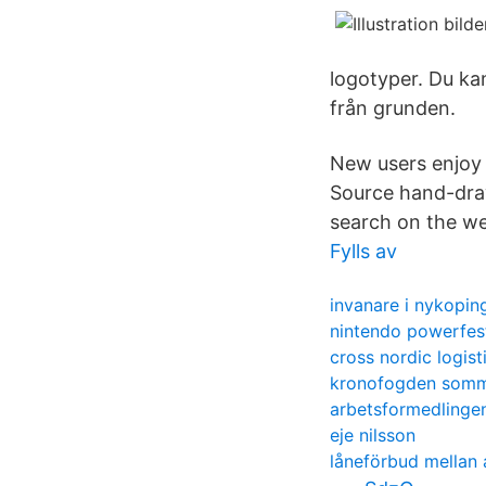
logotyper. Du kan
från grunden.
New users enjoy 
Source hand-draw
search on the w
Fylls av
invanare i nykopin
nintendo powerfes
cross nordic logist
kronofogden somm
arbetsformedlingen
eje nilsson
låneförbud mellan 