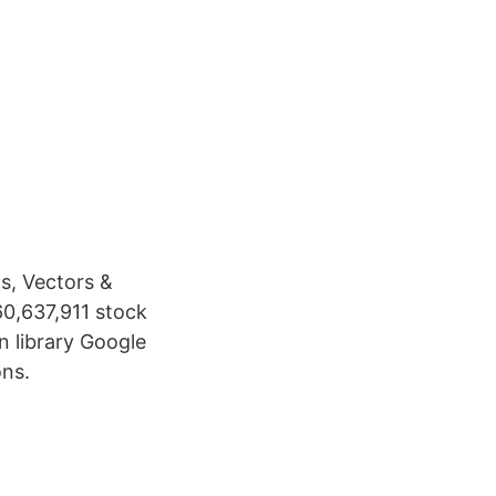
s, Vectors &
60,637,911 stock
n library Google
ons.