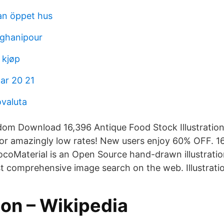
an öppet hus
ghanipour
 kjøp
tar 20 21
ovaluta
om Download 16,396 Antique Food Stock Illustration
 or amazingly low rates! New users enjoy 60% OFF. 1
ocoMaterial is an Open Source hand-drawn illustratio
 comprehensive image search on the web. Illustrati
tion – Wikipedia