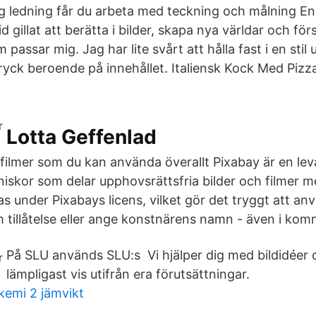
g ledning får du arbeta med teckning och målning En 
d gillat att berätta i bilder, skapa nya världar och för
 passar mig. Jag har lite svårt att hålla fast i en stil
tryck beroende på innehållet. Italiensk Kock Med Pizz
Lotta Geffenlad
h filmer som du kan använda överallt Pixabay är en l
iskor som delar upphovsrättsfria bilder och filmer m
as under Pixabays licens, vilket gör det tryggt att a
 tillåtelse eller ange konstnärens namn - även i komm
På SLU används SLU:s Vi hjälper dig med bildidéer 
lämpligast vis utifrån era förutsättningar.
kemi 2 jämvikt