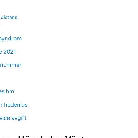
 distans
r
asyndrom
e 2021
onnummer
es hm
n hedenius
vice avgift