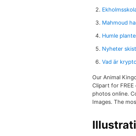
Ekholmsskol
Mahmoud ha
Humle plante
Nyheter skis
Vad är krypt
Our Animal Kingd
Clipart for FREE
photos online. C
Images. The most
Illustra