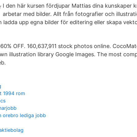
I den här kursen fördjupar Mattias dina kunskaper k
arbetar med bilder. Allt från fotografier och illustratio
 ladda upp egna bilder för editering eller skapa vekt
60% OFF. 160,637,911 stock photos online. CocoMate
n illustration library Google Images. The most com
eb.
g
t 1994 rom
ics
arjobb
 orebro lediga jobb
aktiebolag