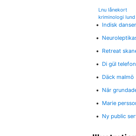
Lnu lånekort
kriminologi lund
Indisk danse
Neuroleptik
Retreat skan
Di gül telef
Däck malmö
När grundad
Marie persso
Ny public ser