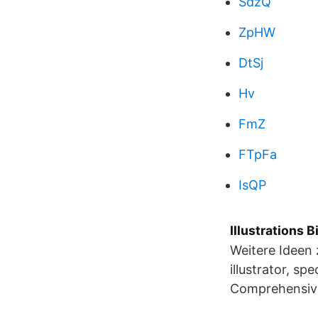
SdzQ
ZpHW
DtSj
Hv
FmZ
FTpFa
IsQP
Illustrations 
Weitere Ideen 
illustrator, sp
Comprehensive