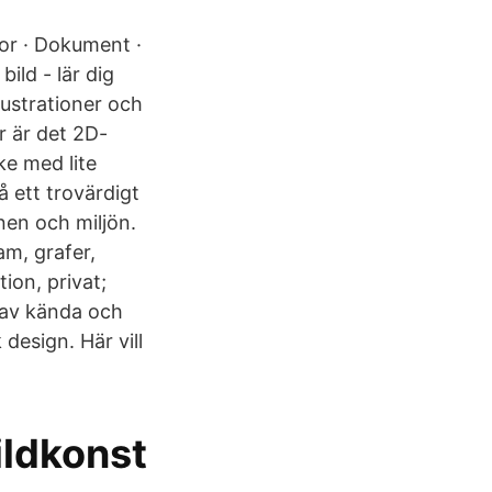
or · Dokument ·
ld - lär dig
lustrationer och
er är det 2D-
ke med lite
på ett trovärdigt
onen och miljön.
am, grafer,
tion, privat;
r av kända och
 design. Här vill
ildkonst