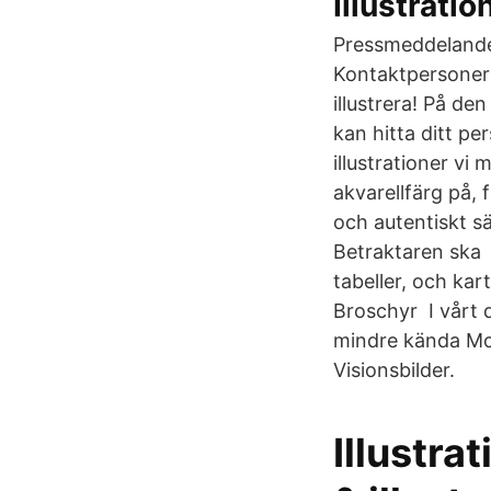
Illustrati
Pressmeddelanden
Kontaktpersoner 
illustrera! På d
kan hitta ditt pe
illustrationer vi
akvarellfärg på, f
och autentiskt sä
Betraktaren ska 8
tabeller, och karto
Broschyr I vårt d
mindre kända MoGA
Visionsbilder.
Illustra