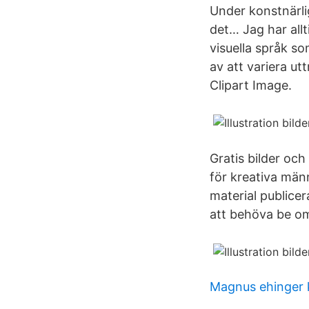
Under konstnärli
det… Jag har allti
visuella språk som
av att variera ut
Clipart Image.
Gratis bilder oc
för kreativa männ
material publicer
att behöva be om
Magnus ehinger 