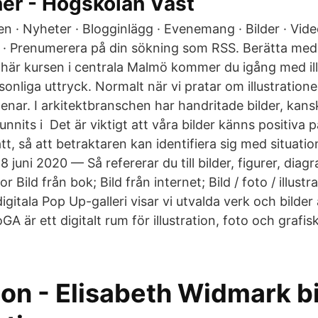
oner - Högskolan Väst
 · Nyheter · Blogginlägg · Evenemang · Bilder · Vide
· Prenumerera på din sökning som RSS. Berätta med bi
en här kursen i centrala Malmö kommer du igång med il
rsonliga uttryck. Normalt när vi pratar om illustration
 menar. I arkitektbranschen har handritade bilder, kans
unnits i​ Det är viktigt att våra bilder känns positiva 
tt, så att betraktaren kan identifiera sig med situati
 juni 2020 — Så refererar du till bilder, figurer, diagr
r Bild från bok; Bild från internet; Bild / foto / illustra
igitala Pop Up-galleri visar vi utvalda verk och bilde
 är ett digitalt rum för illustration, foto och grafisk
tion - Elisabeth Widmark b